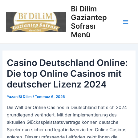
İçeriğe
Post
Main
Bi Dilim
atla
navigation
Gaziantep
Men
Sofrası
Menü
Casino Deutschland Online:
Die top Online Casinos mit
deutscher Lizenz 2024
Yazan
Bi Dilim
/
Temmuz 6, 2026
Die Welt der Online Casinos in Deutschland hat sich 2024
grundlegend verändert. Mit der Implementierung des
aktuellen Glücksspielstaatsvertrags können deutsche
Spieler nun sicher und legal in lizenzierten Online Casinos
agieren. Dieser umfassende Leitfaden zeigt Ihnen die