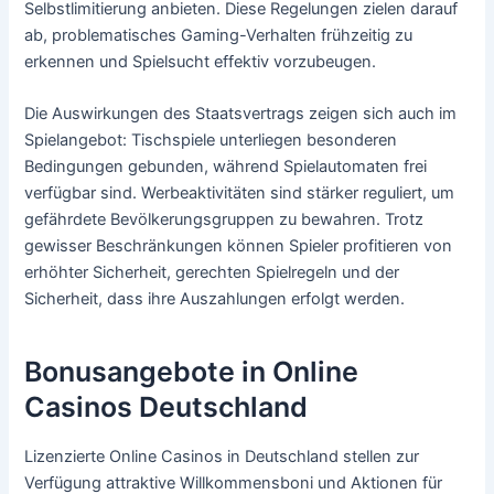
Selbstlimitierung anbieten. Diese Regelungen zielen darauf
ab, problematisches Gaming-Verhalten frühzeitig zu
erkennen und Spielsucht effektiv vorzubeugen.
Die Auswirkungen des Staatsvertrags zeigen sich auch im
Spielangebot: Tischspiele unterliegen besonderen
Bedingungen gebunden, während Spielautomaten frei
verfügbar sind. Werbeaktivitäten sind stärker reguliert, um
gefährdete Bevölkerungsgruppen zu bewahren. Trotz
gewisser Beschränkungen können Spieler profitieren von
erhöhter Sicherheit, gerechten Spielregeln und der
Sicherheit, dass ihre Auszahlungen erfolgt werden.
Bonusangebote in Online
Casinos Deutschland
Lizenzierte Online Casinos in Deutschland stellen zur
Verfügung attraktive Willkommensboni und Aktionen für