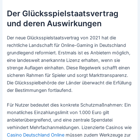
Der Glücksspielstaatsvertrag
und deren Auswirkungen
Der neue Glücksspielstaatsvertrag von 2021 hat die
rechtliche Landschaft für Online-Gaming in Deutschland
grundlegend reformiert. Erstmals ist es Anbietern möglich,
eine landesweit anerkannte Lizenz erhalten, wenn sie
strenge Auflagen einhalten. Diese Regelwerk schafft einen
sicheren Rahmen für Spieler und sorgt Markttransparenz.
Die Glücksspielbehörde der Länder überwacht die Erfüllung
der Bestimmungen fortlaufend.
Für Nutzer bedeutet dies konkrete Schutzmaßnahmen: Ein
monatliches Einzahlungslimit von 1.000 Euro gilt
anbieterübergreifend, und eine zentrale Sperrdatei
verhindert Mehrfachanmeldungen. Lizenzierte Casinos wie
Casino Deutschland Online
müssen zudem Werkzeuge zur