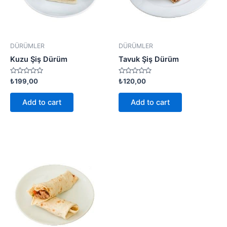
DÜRÜMLER
DÜRÜMLER
Kuzu Şiş Dürüm
Tavuk Şiş Dürüm
Rated
Rated
₺
199,00
₺
120,00
0
0
out
out
of
of
Add to cart
Add to cart
5
5