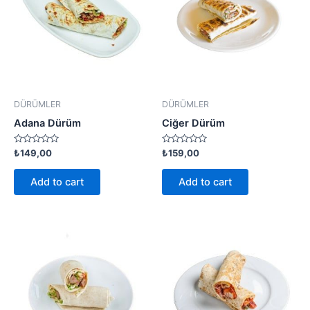
DÜRÜMLER
DÜRÜMLER
Adana Dürüm
Ciğer Dürüm
Rated
Rated
₺
149,00
₺
159,00
0
0
out
out
of
of
Add to cart
Add to cart
5
5