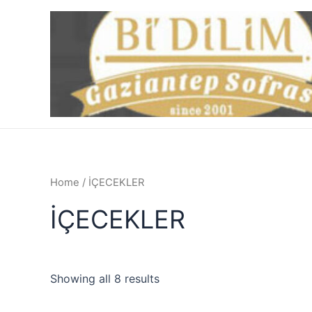
İçeriğe
atla
Home
/ İÇECEKLER
İÇECEKLER
Showing all 8 results