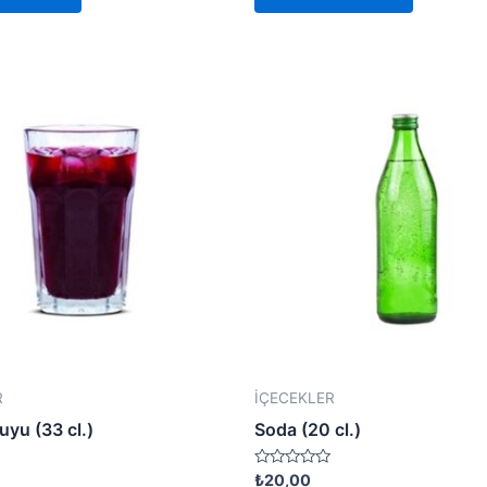
R
İÇECEKLER
yu (33 cl.)
Soda (20 cl.)
Rated
₺
20,00