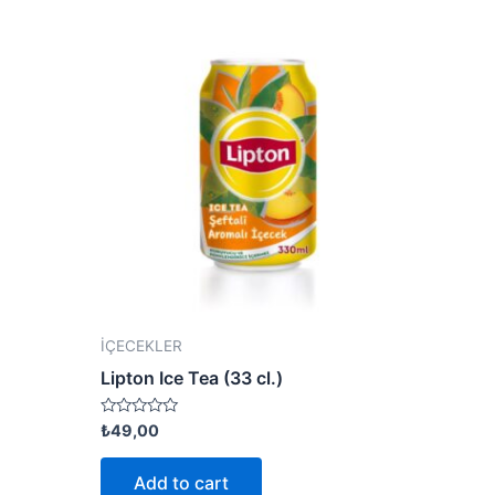
İÇECEKLER
Lipton Ice Tea (33 cl.)
Rated
₺
49,00
0
out
of
Add to cart
5