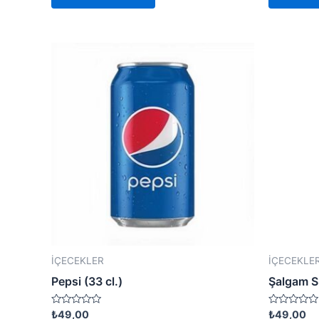
İÇECEKLER
İÇECEKLE
Pepsi (33 cl.)
Şalgam Su
Rated
Rated
₺
49,00
₺
49,00