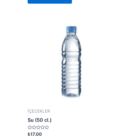
İÇECEKLER
Su (50 cl.)
Rated
₺
17,00