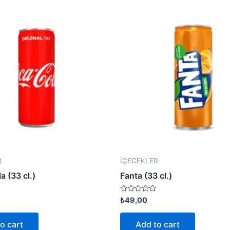
R
İÇECEKLER
 (33 cl.)
Fanta (33 cl.)
Rated
₺
49,00
0
out
of
o cart
Add to cart
5