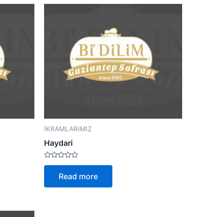
İKRAMLARIMIZ
Haydari
Rated
0
Read more
out
of
5