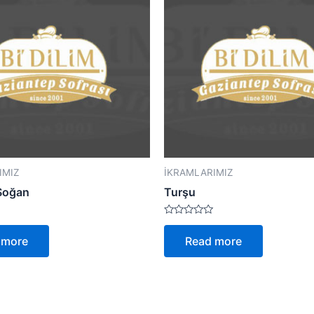
IMIZ
İKRAMLARIMIZ
Soğan
Turşu
Rated
0
 more
Read more
out
of
5