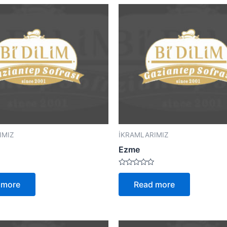
IMIZ
İKRAMLARIMIZ
Ezme
Rated
0
 more
Read more
out
of
5