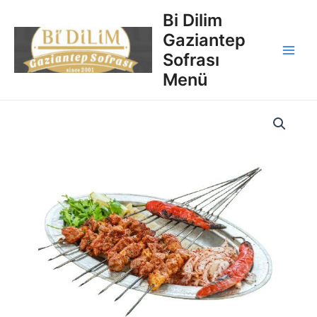
İçeriğe
Main
Bi Dilim
atla
Gaziantep
Men
Sofrası
Menü
Kuzu
Şiş
quantity