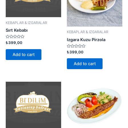
KEBAPLAR & IZGARALAR
Sırt Kebabı
KEBAPLAR & IZGARALAR
Izgara Kuzu Pirzola
Rated
₺
399,00
0
out
Rated
₺
399,00
of
Add to cart
0
5
out
of
Add to cart
5