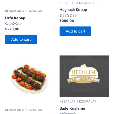
KEBAPLAR & IZGARALAR
Haşhaşlı Kebap
KEBAPLAR & IZGARALAR
Urfa Kebap
Rated
₺
299,00
0
out
Rated
₺
270,00
of
Add to cart
0
5
out
of
Add to cart
5
KEBAPLAR & IZGARALAR
Sade Küşleme
KEBAPLAR & IZGARALAR