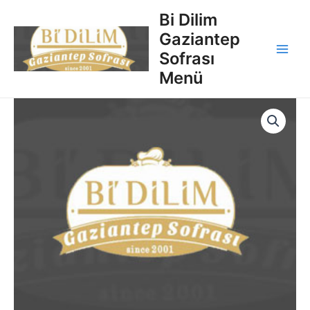
İçeriğe
Main
Bi Dilim
atla
Gaziantep
Men
Sofrası
Menü
Sırt
Kebabı
quantity