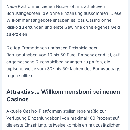
Neue Plattformen ziehen Nutzer oft mit attraktiven
Bonusangeboten, die ohne Einzahlung auskommen. Diese
Willkommensangebote erlauben es, das Casino ohne
Risiko zu erkunden und erste Gewinne ohne eigenes Geld
zu erzielen.
Die top Promotionen umfassen Freispiele oder
Bonusguthaben von 10 bis 50 Euro. Entscheidend ist, auf
angemessene Durchspielbedingungen zu prüfen, die
typischerweise vom 30- bis 50-fachen des Bonusbetrags
liegen sollten.
Attraktivste Willkommensboni bei neuen
Casinos
Aktuelle Casino-Plattformen stellen regelmäßig zur
Verfügung Einzahlungsboni von maximal 100 Prozent auf
die erste Einzahlung, teilweise kombiniert mit zusätzlichen