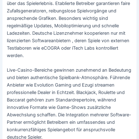
über das Spielerlebnis. Etablierte Betreiber garantieren faire
Zufallsgeneratoren, reibungslose Spielvorgänge und
ansprechende Grafiken. Besonders wichtig sind
regelmäßige Updates, Mobiloptimierung und schnelle
Ladezeiten. Deutsche Lizenznehmer kooperieren nur mit
lizenzierten Softwareanbietern , deren Spiele von externen
Testlaboren wie eCOGRA oder iTech Labs kontrolliert
werden.
Live-Casino-Bereiche gewinnen zunehmend an Bedeutung
und bieten authentische Spielbank-Atmosphäre. Führende
Anbieter wie Evolution Gaming und Ezugi streamen
professionelle Dealer in Echtzeit. Blackjack, Roulette und
Baccarat gehören zum Standardrepertoire, während
innovative Formate wie Game-Shows zusätzliche
Abwechslung schaffen. Die Integration mehrerer Software-
Partner ermöglicht Betreibern ein umfassendes und
konkurrenzfähiges Spielangebot für anspruchsvolle
deutsche Spieler.