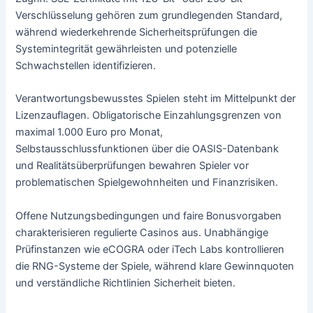
Verschlüsselung gehören zum grundlegenden Standard,
während wiederkehrende Sicherheitsprüfungen die
Systemintegrität gewährleisten und potenzielle
Schwachstellen identifizieren.
Verantwortungsbewusstes Spielen steht im Mittelpunkt der
Lizenzauflagen. Obligatorische Einzahlungsgrenzen von
maximal 1.000 Euro pro Monat,
Selbstausschlussfunktionen über die OASIS-Datenbank
und Realitätsüberprüfungen bewahren Spieler vor
problematischen Spielgewohnheiten und Finanzrisiken.
Offene Nutzungsbedingungen und faire Bonusvorgaben
charakterisieren regulierte Casinos aus. Unabhängige
Prüfinstanzen wie eCOGRA oder iTech Labs kontrollieren
die RNG-Systeme der Spiele, während klare Gewinnquoten
und verständliche Richtlinien Sicherheit bieten.