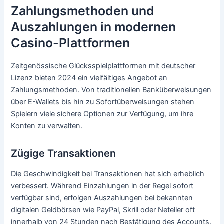
Zahlungsmethoden und
Auszahlungen in modernen
Casino-Plattformen
Zeitgenössische Glücksspielplattformen mit deutscher
Lizenz bieten 2024 ein vielfältiges Angebot an
Zahlungsmethoden. Von traditionellen Banküberweisungen
über E-Wallets bis hin zu Sofortüberweisungen stehen
Spielern viele sichere Optionen zur Verfügung, um ihre
Konten zu verwalten.
Zügige Transaktionen
Die Geschwindigkeit bei Transaktionen hat sich erheblich
verbessert. Während Einzahlungen in der Regel sofort
verfügbar sind, erfolgen Auszahlungen bei bekannten
digitalen Geldbörsen wie PayPal, Skrill oder Neteller oft
innerhalb von 24 Stunden nach Bestätigung des Accounts.