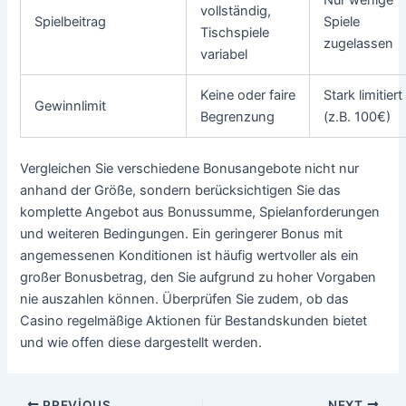
Nur wenige
vollständig,
Spielbeitrag
Spiele
Tischspiele
zugelassen
variabel
Keine oder faire
Stark limitiert
Gewinnlimit
Begrenzung
(z.B. 100€)
Vergleichen Sie verschiedene Bonusangebote nicht nur
anhand der Größe, sondern berücksichtigen Sie das
komplette Angebot aus Bonussumme, Spielanforderungen
und weiteren Bedingungen. Ein geringerer Bonus mit
angemessenen Konditionen ist häufig wertvoller als ein
großer Bonusbetrag, den Sie aufgrund zu hoher Vorgaben
nie auszahlen können. Überprüfen Sie zudem, ob das
Casino regelmäßige Aktionen für Bestandskunden bietet
und wie offen diese dargestellt werden.
PREVIOUS
NEXT