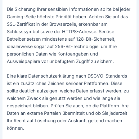
Die Sicherung Ihrer sensiblen Informationen sollte bei jeder
Gaming-Seite höchste Priorität haben. Achten Sie auf das
SSL-Zertifikat in der Browserzeile, erkennbar am
Schlosssymbol sowie der HTTPS-Adresse. Seriöse
Betreiber setzen mindestens auf 128-Bit-Sicherheit,
idealerweise sogar auf 256-Bit-Technologie, um Ihre
persönlichen Daten wie Kontoangaben und
Ausweispapiere vor unbefugtem Zugriff zu sichern.
Eine klare Datenschutzerklärung nach DSGVO-Standards
ist ein zusätzliches Zeichen seriöser Plattformen. Diese
sollte deutlich aufzeigen, welche Daten erfasst werden, zu
welchem Zweck sie genutzt werden und wie lange sie
gespeichert bleiben. Prüfen Sie auch, ob die Plattform Ihre
Daten an externe Parteien übermittelt und ob Sie jederzeit
Ihr Recht auf Löschung oder Auskunft geltend machen
können.