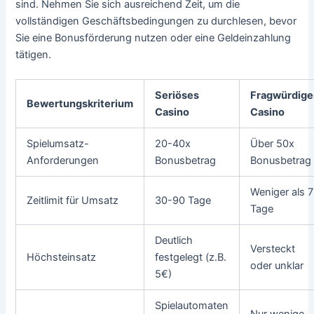
sind. Nehmen Sie sich ausreichend Zeit, um die
vollständigen Geschäftsbedingungen zu durchlesen, bevor
Sie eine Bonusförderung nutzen oder eine Geldeinzahlung
tätigen.
Seriöses
Fragwürdige
Bewertungskriterium
Casino
Casino
Spielumsatz-
20-40x
Über 50x
Anforderungen
Bonusbetrag
Bonusbetrag
Weniger als 7
Zeitlimit für Umsatz
30-90 Tage
Tage
Deutlich
Versteckt
Höchsteinsatz
festgelegt (z.B.
oder unklar
5€)
Spielautomaten