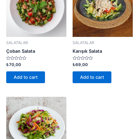
SALATALAR
SALATALAR
Çoban Salata
Karışık Salata
Rated
Rated
₺
70,00
₺
69,00
0
0
out
out
of
of
Add to cart
Add to cart
5
5