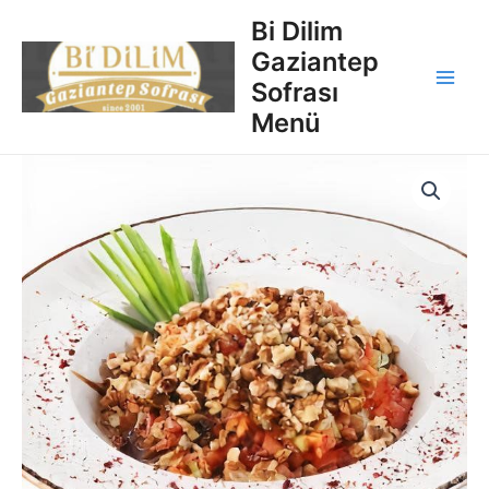
İçeriğe
Main
Bi Dilim
atla
Gaziantep
Men
Sofrası
Menü
Gavurdağı
Salata
quantity