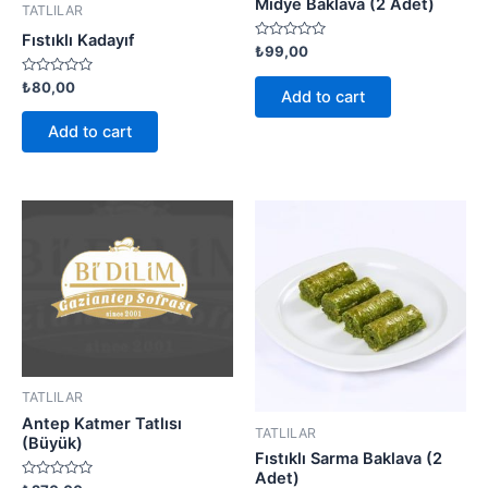
Midye Baklava (2 Adet)
TATLILAR
Fıstıklı Kadayıf
Rated
₺
99,00
0
out
Rated
₺
80,00
of
Add to cart
0
5
out
of
Add to cart
5
TATLILAR
Antep Katmer Tatlısı
TATLILAR
(Büyük)
Fıstıklı Sarma Baklava (2
Adet)
Rated