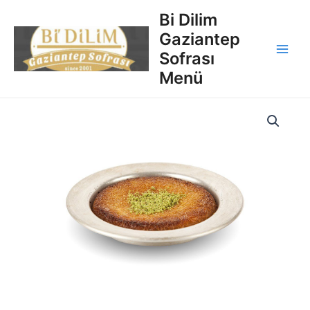
İçeriğe
Main
Bi Dilim
atla
Gaziantep
Men
Sofrası
Menü
Künefe
quantity